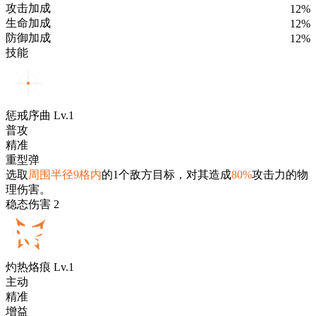
攻击加成
12%
生命加成
12%
防御加成
12%
技能
惩戒序曲 Lv.1
普攻
精准
重型弹
选取
周围半径9格内
的1个敌方目标，对其造成
80%
攻击力的物
理伤害。
稳态伤害 2
灼热烙痕 Lv.1
主动
精准
增益