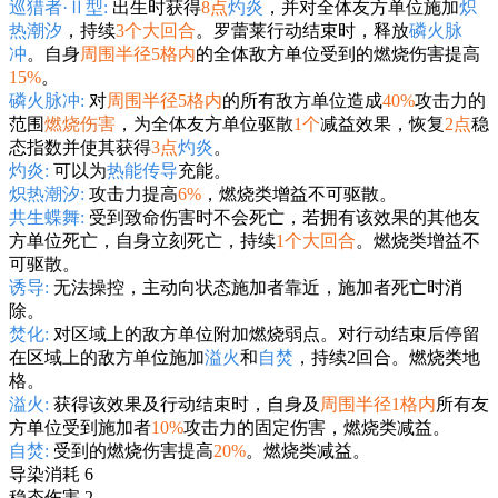
巡猎者·Ⅱ型:
出生时获得
8点
灼炎
，并对全体友方单位施加
炽
热潮汐
，持续
3个大回合
。罗蕾莱行动结束时，释放
磷火脉
冲
。自身
周围半径5格内
的全体敌方单位受到的燃烧伤害提高
15%
。
磷火脉冲:
对
周围半径5格内
的所有敌方单位造成
40%
攻击力的
范围
燃烧伤害
，为全体友方单位驱散
1个
减益效果，恢复
2点
稳
态指数并使其获得
3点
灼炎
。
灼炎:
可以为
热能传导
充能。
炽热潮汐:
攻击力提高
6%
，燃烧类增益不可驱散。
共生蝶舞:
受到致命伤害时不会死亡，若拥有该效果的其他友
方单位死亡，自身立刻死亡，持续
1个大回合
。燃烧类增益不
可驱散。
诱导:
无法操控，主动向状态施加者靠近，施加者死亡时消
除。
焚化:
对区域上的敌方单位附加燃烧弱点。对行动结束后停留
在区域上的敌方单位施加
溢火
和
自焚
，持续2回合。燃烧类地
格。
溢火:
获得该效果及行动结束时，自身及
周围半径1格内
所有友
方单位受到施加者
10%
攻击力的固定伤害，燃烧类减益。
自焚:
受到的燃烧伤害提高
20%
。燃烧类减益。
导染消耗 6
稳态伤害 2