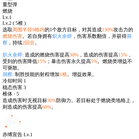
重型弹
燃烧
Lv.1
Lv.2 ( 5椎 )
选取
周围半径9格内
的1个敌方目标，对其造成
130%
攻击力的
燃烧伤害
。若自身拥有
炽火余烬
，伤害系数翻倍，并获得
洞
察
，持续
2回合
。
炽火余烬:
造成的燃烧伤害提高
30%
，造成的伤害提高
15%
，
受到的伤害降低
15%
；暴击伤害永久提高
5%
。燃烧类增益不
可驱散。
洞察:
制胜技能的射程增加
1格
。增益效果。
冷却时间 1
稳态伤害 3
椎体 · 5
造成伤害时无视目标
30%
防御力。若目标处于燃烧类地格上，
则造成的伤害提高
60%
。
赤缚宣告 Lv.1