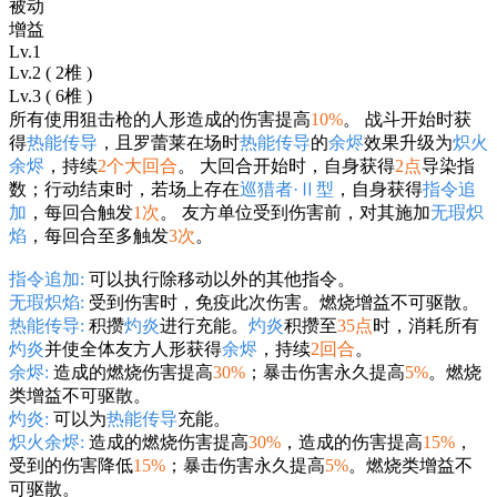
被动
增益
Lv.1
Lv.2 ( 2椎 )
Lv.3 ( 6椎 )
所有使用狙击枪的人形造成的伤害提高
10%
。 战斗开始时获
得
热能传导
，且罗蕾莱在场时
热能传导
的
余烬
效果升级为
炽火
余烬
，持续
2个大回合
。 大回合开始时，自身获得
2点
导染指
数；行动结束时，若场上存在
巡猎者·Ⅱ型
，自身获得
指令追
加
，每回合触发
1次
。 友方单位受到伤害前，对其施加
无瑕炽
焰
，每回合至多触发
3次
。
指令追加:
可以执行除移动以外的其他指令。
无瑕炽焰:
受到伤害时，免疫此次伤害。燃烧增益不可驱散。
热能传导:
积攒
灼炎
进行充能。
灼炎
积攒至
35点
时，消耗所有
灼炎
并使全体友方人形获得
余烬
，持续
2回合
。
余烬:
造成的燃烧伤害提高
30%
；暴击伤害永久提高
5%
。燃烧
类增益不可驱散。
灼炎:
可以为
热能传导
充能。
炽火余烬:
造成的燃烧伤害提高
30%
，造成的伤害提高
15%
，
受到的伤害降低
15%
；暴击伤害永久提高
5%
。燃烧类增益不
可驱散。