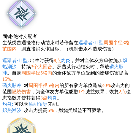
固键·绝对支配者
生骸类普通怪物行动结束时若停留在
巡猎者·Ⅱ型
周围半径3格
范围内
，则直接消灭该目标。（机制击杀不造成伤害）
巡猎者·Ⅱ型:
出生时获得
8点
灼炎
，并对全体友方单位施加
炽
热潮汐
，持续
3个大回合
。罗蕾莱行动结束时，释放
磷火脉
冲
。自身
周围半径5格内
的全体敌方单位受到的燃烧伤害提高
15%
。
磷火脉冲:
对
周围半径5格内
的所有敌方单位造成
40%
攻击力的
范围
燃烧伤害
，为全体友方单位驱散
1个
减益效果，恢复
2点
稳
态指数并使其获得
3点
灼炎
。
灼炎:
可以为
热能传导
充能。
炽热潮汐:
攻击力提高
6%
，燃烧类增益不可驱散。