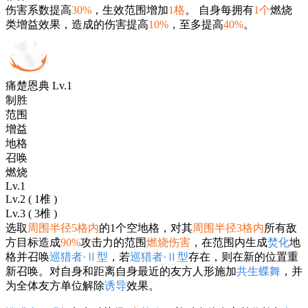
伤害系数提高
30%
，生效范围增加
1格
。 自身每拥有
1个
燃烧
类增益效果，造成的伤害提高
10%
，至多提高
40%
。
痛楚恩典 Lv.1
制胜
范围
增益
地格
召唤
燃烧
Lv.1
Lv.2 ( 1椎 )
Lv.3 ( 3椎 )
选取
周围半径5格内
的1个空地格，对其
周围半径3格内
所有敌
方目标造成
90%
攻击力的范围
燃烧伤害
，在范围内生成
焚化
地
格并召唤
巡猎者·Ⅱ型
，若
巡猎者·Ⅱ型
存在，则在新的位置重
新召唤。对自身和距离自身最近的友方人形施加
共生蝶舞
，并
为全体友方单位解除
诱导
效果。