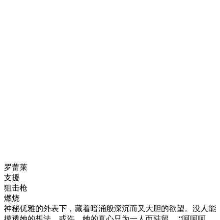
罗蕾莱
支援
狙击枪
燃烧
神秘优雅的外表下，藏着暗涌般深沉而又大胆的欲望。没人能
摸透她的想法，或许，她的真心只为一人而驻留。 “呵呵呵，