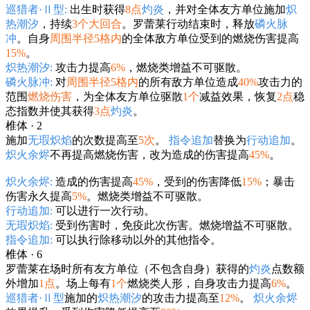
巡猎者·Ⅱ型:
出生时获得
8点
灼炎
，并对全体友方单位施加
炽
热潮汐
，持续
3个大回合
。罗蕾莱行动结束时，释放
磷火脉
冲
。自身
周围半径5格内
的全体敌方单位受到的燃烧伤害提高
15%
。
炽热潮汐:
攻击力提高
6%
，燃烧类增益不可驱散。
磷火脉冲:
对
周围半径5格内
的所有敌方单位造成
40%
攻击力的
范围
燃烧伤害
，为全体友方单位驱散
1个
减益效果，恢复
2点
稳
态指数并使其获得
3点
灼炎
。
椎体 · 2
施加
无瑕炽焰
的次数提高至
5次
。
指令追加
替换为
行动追加
。
炽火余烬
不再提高燃烧伤害，改为造成的伤害提高
45%
。
炽火余烬:
造成的伤害提高
45%
，受到的伤害降低
15%
；暴击
伤害永久提高
5%
。燃烧类增益不可驱散。
行动追加:
可以进行一次行动。
无瑕炽焰:
受到伤害时，免疫此次伤害。燃烧增益不可驱散。
指令追加:
可以执行除移动以外的其他指令。
椎体 · 6
罗蕾莱在场时所有友方单位（不包含自身）获得的
灼炎
点数额
外增加
1点
。场上每有
1个
燃烧类人形，自身攻击力提高
6%
。
巡猎者·Ⅱ型
施加的
炽热潮汐
的攻击力提高至
12%
。
炽火余烬