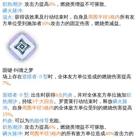
炽热潮汐:
攻击力提高
6%
，燃烧类增益不可驱散。
磷火脉冲:
溢火:
获得该效果及行动结束时，自身及
周围半径1格内
所有友
方单位受到施加者
10%
攻击力的固定伤害，燃烧类减益。
固键·纠缠之梦
场上存在
巡猎者·Ⅱ型
时，全体友方单位造成的燃烧伤害提高
7%
。
巡猎者·Ⅱ型:
出生时获得
8点
灼炎
，并对全体友方单位施加
炽
热潮汐
，持续
3个大回合
。罗蕾莱行动结束时，释放
磷火脉
冲
。自身
周围半径5格内
的全体敌方单位受到的燃烧伤害提高
15%
。
灼炎:
可以为
热能传导
充能。
炽热潮汐:
攻击力提高
6%
，燃烧类增益不可驱散。
磷火脉冲:
对
周围半径5格内
的所有敌方单位造成
40%
攻击力的