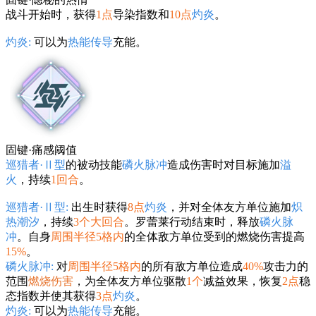
战斗开始时，获得
1点
导染指数和
10点
灼炎
。
灼炎:
可以为
热能传导
充能。
固键·痛感阈值
巡猎者·Ⅱ型
的被动技能
磷火脉冲
造成伤害时对目标施加
溢
火
，持续
1回合
。
巡猎者·Ⅱ型:
出生时获得
8点
灼炎
，并对全体友方单位施加
炽
热潮汐
，持续
3个大回合
。罗蕾莱行动结束时，释放
磷火脉
冲
。自身
周围半径5格内
的全体敌方单位受到的燃烧伤害提高
15%
。
磷火脉冲:
对
周围半径5格内
的所有敌方单位造成
40%
攻击力的
范围
燃烧伤害
，为全体友方单位驱散
1个
减益效果，恢复
2点
稳
态指数并使其获得
3点
灼炎
。
灼炎:
可以为
热能传导
充能。