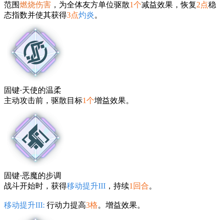
范围
燃烧伤害
，为全体友方单位驱散
1个
减益效果，恢复
2点
稳
态指数并使其获得
3点
灼炎
。
固键·天使的温柔
主动攻击前，驱散目标
1个
增益效果。
固键·恶魔的步调
战斗开始时，获得
移动提升III
，持续
1回合
。
移动提升III:
行动力提高
3格
。增益效果。