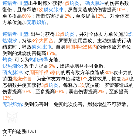
巡猎者·Ⅱ型
出生时额外获得
4点
灼炎
。
磷火脉冲
的伤害系数
翻倍，且每释放
1次
磷火脉冲
，罗蕾莱造成的伤害提高
10%
，
至多提高
60%
；暴击伤害提高
2%
，至多提高
12%
。 对全体友
方单位施加
无瑕炽焰
。
巡猎者·Ⅱ型:
出生时获得
12点
灼炎
，并对全体友方单位施加
炽
热潮汐
，持续
3个大回合
。罗蕾莱使用普攻、主动技能或行动
结束时，释放
磷火脉冲
。自身
周围半径5格内
的全体敌方单位
受到的燃烧伤害提高
15%
。
灼炎:
可以为
热能传导
充能。
炽热潮汐:
攻击力提高
6%
，燃烧类增益不可驱散。
磷火脉冲:
对
周围半径5格内
的所有敌方单位造成
80%
攻击力的
范围
燃烧伤害
，为全体友方单位驱散
1个
减益效果，恢复
2点
稳
态指数并使其获得
3点
灼炎
。每释放
1次
该技能，罗蕾莱造成的
伤害提高
10%
，至多提高
60%
；暴击伤害提高
2%
，至多提高
12%
。
无瑕炽焰:
受到伤害时，免疫此次伤害。燃烧增益不可驱散。
女王的恩赐 Lv.1