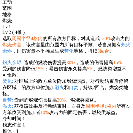
主动
范围
地格
燃烧
Lv.1
Lv.2 ( 4椎 )
选取
周围半径4格内
的所有敌方目标，对其造成
120%
攻击力的
燃烧伤害
，该伤害量由范围内所有目标平摊。若自身拥有
炽火
余烬
，则伤害量不平摊且生成
焚化
地格，持续
3回合
。
炽火余烬:
造成的燃烧伤害提高
30%
，造成的伤害提高
15%
，
受到的伤害降低
15%
；暴击伤害永久提高
5%
。燃烧类增益不
可驱散。
焚化:
对区域上的敌方单位附加燃烧弱点。对行动结束后停留
在区域上的敌方单位施加
溢火
和
自焚
，持续2回合。燃烧类地
格。
自焚:
受到的燃烧伤害提高
20%
。燃烧类减益。
溢火:
获得该效果及行动结束时，自身及
周围半径1格内
所有友
方单位受到施加者
10%
攻击力的固定伤害，燃烧类减益。
冷却时间 1
稳态伤害 1
椎体 · 4