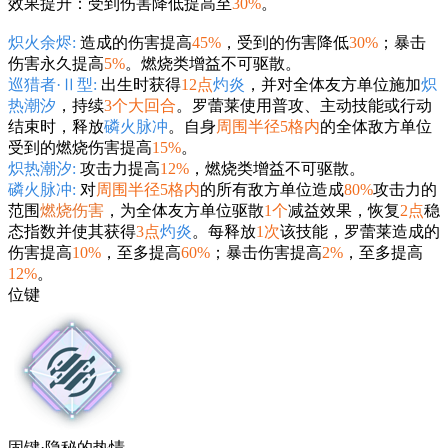
效果提升：受到伤害降低提高至
30%
。
炽火余烬:
造成的伤害提高
45%
，受到的伤害降低
30%
；暴击
伤害永久提高
5%
。燃烧类增益不可驱散。
巡猎者·Ⅱ型:
出生时获得
12点
灼炎
，并对全体友方单位施加
炽
热潮汐
，持续
3个大回合
。罗蕾莱使用普攻、主动技能或行动
结束时，释放
磷火脉冲
。自身
周围半径5格内
的全体敌方单位
受到的燃烧伤害提高
15%
。
炽热潮汐:
攻击力提高
12%
，燃烧类增益不可驱散。
磷火脉冲:
对
周围半径5格内
的所有敌方单位造成
80%
攻击力的
范围
燃烧伤害
，为全体友方单位驱散
1个
减益效果，恢复
2点
稳
态指数并使其获得
3点
灼炎
。每释放
1次
该技能，罗蕾莱造成的
伤害提高
10%
，至多提高
60%
；暴击伤害提高
2%
，至多提高
12%
。
位键
固键·隐秘的热情