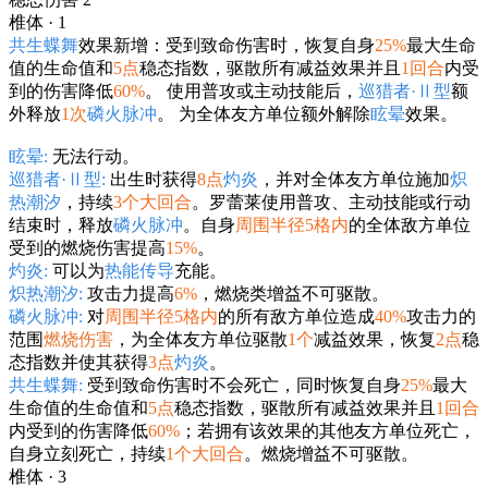
椎体 · 1
共生蝶舞
效果新增：受到致命伤害时，恢复自身
25%
最大生命
值的生命值和
5点
稳态指数，驱散所有减益效果并且
1回合
内受
到的伤害降低
60%
。 使用普攻或主动技能后，
巡猎者·Ⅱ型
额
外释放
1次
磷火脉冲
。 为全体友方单位额外解除
眩晕
效果。
眩晕:
无法行动。
巡猎者·Ⅱ型:
出生时获得
8点
灼炎
，并对全体友方单位施加
炽
热潮汐
，持续
3个大回合
。罗蕾莱使用普攻、主动技能或行动
结束时，释放
磷火脉冲
。自身
周围半径5格内
的全体敌方单位
受到的燃烧伤害提高
15%
。
灼炎:
可以为
热能传导
充能。
炽热潮汐:
攻击力提高
6%
，燃烧类增益不可驱散。
磷火脉冲:
对
周围半径5格内
的所有敌方单位造成
40%
攻击力的
范围
燃烧伤害
，为全体友方单位驱散
1个
减益效果，恢复
2点
稳
态指数并使其获得
3点
灼炎
。
共生蝶舞:
受到致命伤害时不会死亡，同时恢复自身
25%
最大
生命值的生命值和
5点
稳态指数，驱散所有减益效果并且
1回合
内受到的伤害降低
60%
；若拥有该效果的其他友方单位死亡，
自身立刻死亡，持续
1个大回合
。燃烧增益不可驱散。
椎体 · 3